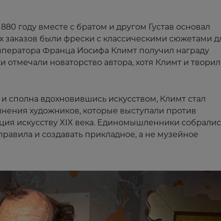
 1880 году вместе с братом и другом Густав основал
х заказов были фрески с классическими сюжетами д
т императора Франца Иосифа Климт получил награду
и отмечали новаторство автора, хотя Климт и творил
е и сполна вдохновившись искусством, Климт стал
нения художников, которые выступали против
иция искусству XIX века. Единомышленники собралис
правила и создавать прикладное, а не музейное