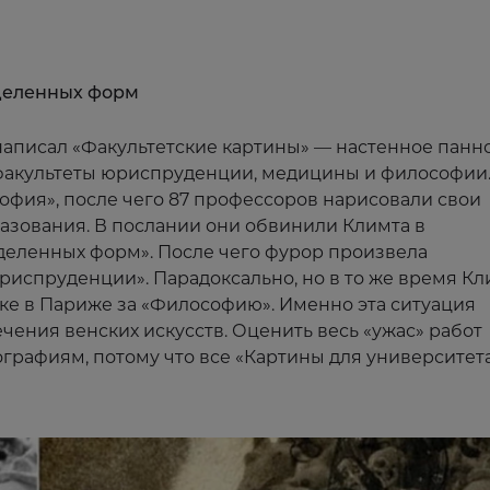
деленных форм
 написал «Факультетские картины» — настенное панн
факультеты юриспруденции, медицины и философии.
офия», после чего 87 профессоров нарисовали свои
зования. В послании они обвинили Климта в
еленных форм». После чего фурор произвела
риспруденции». Парадоксально, но в то же время Кл
ке в Париже за «Философию». Именно эта ситуация
чения венских искусств. Оценить весь «ужас» работ
графиям, потому что все «Картины для университет