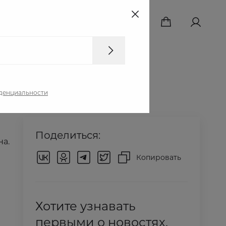
+7 499 350 90 81
денциальности
Поделиться:
а.
Копировать
Хотите узнавать
первыми о новостях,