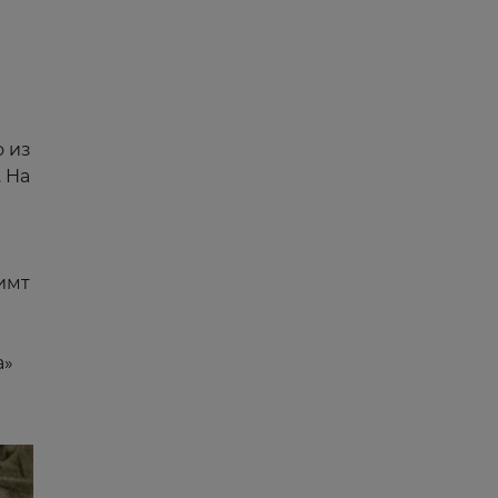
о из
 На
имт
а»