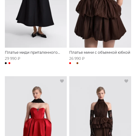
Платье миди приталенного
Платье мини с объемной юбкой
силуэта с открытыми плечами
29 990 ₽
26 990 ₽