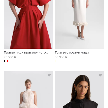
Платье миди приталенного
Платье с розами миди
силуэта с открытыми плечами
29 990 ₽
39 990 ₽