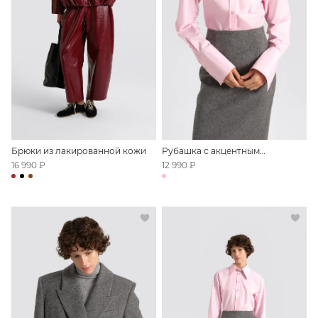
Брюки из лакированной кожи
Рубашка с акцентным
воротником
16 990 ₽
12 990 ₽