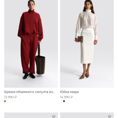
Брюки объемного силуэта из
Юбка миди
футера
13 990 ₽
14 990 ₽