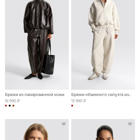
Брюки из лакированной кожи
Брюки объемного силуэта из
футера
16 990 ₽
13 990 ₽