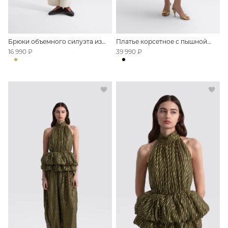
Брюки объемного силуэта из
Платье корсетное с пышной
хлопка
юбкой
16 990 ₽
39 990 ₽