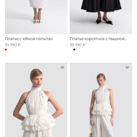
Платье с юбкой тюльпан
Платье корсетное с пышной
юбкой
39 990 ₽
39 990 ₽