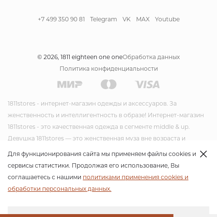
+7 499 350 90 81
Telegram
VK
MAX
Youtube
© 2026, 1811 eighteen one one
Обработка данных
Политика конфиденциальности
1811stores - интернет-магазин одежды и аксессуаров. За
женственность и интеллигентность в образе! Интернет-магазин
1811stores - это качественная одежда в сегменте middle & up.
Девушка 1811stores — это женственная муза вне возраста и
времени. Красивая и утонченная она несет благородство и стиль
Для функционирования сайта мы применяем файлы cookies и
в своем образе. Модная одежда и модные аксессуары от
сервисы статистики. Продолжая его использование, Вы
интернет-магазина 1811stores несут благородство и стиль в своем
соглашаетесь с нашими
политиками применения cookies и
образе. Своим стилем 1811stores пропагандирует женственность
обработки персональных данных.
во всех ее проявлениях. Для своих новых линий бренд планирует
продолжать работать со стилем современной классики,