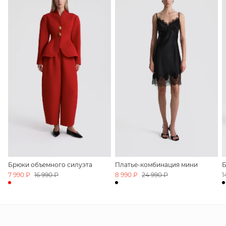
Брюки объемного силуэта
Платье-комбинация мини
Б
7 990 ₽
16 990 ₽
8 990 ₽
24 990 ₽
1