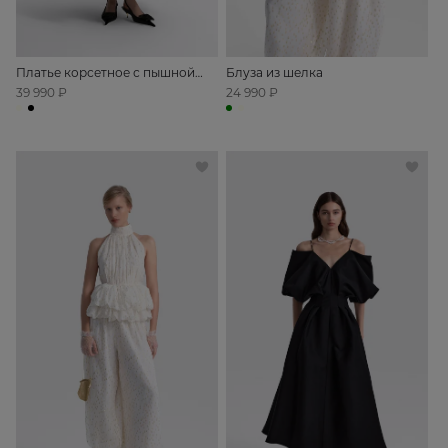
Платье корсетное с пышной
Блуза из шелка
юбкой
39 990 ₽
24 990 ₽