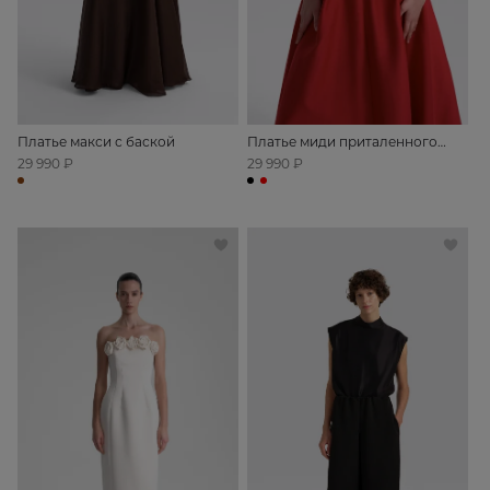
Платье макси с баской
Платье миди приталенного
силуэта с открытыми плечами
29 990 ₽
29 990 ₽