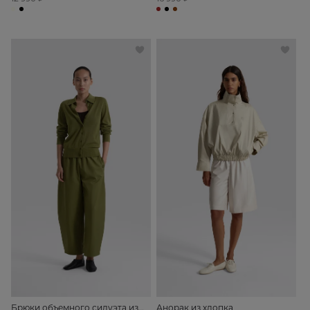
Брюки объемного силуэта из
Анорак из хлопка