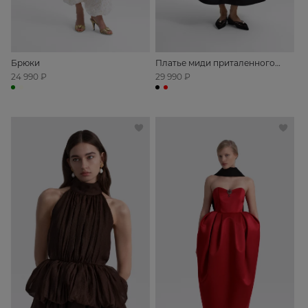
Брюки
Платье миди приталенного
силуэта с открытыми плечами
24 990 ₽
29 990 ₽