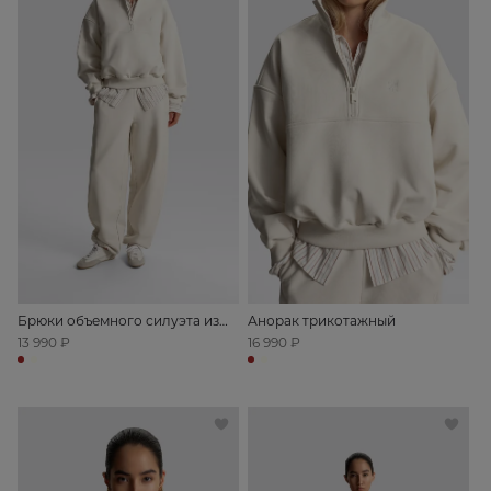
Брюки объемного силуэта из
Анорак трикотажный
футера
13 990 ₽
16 990 ₽