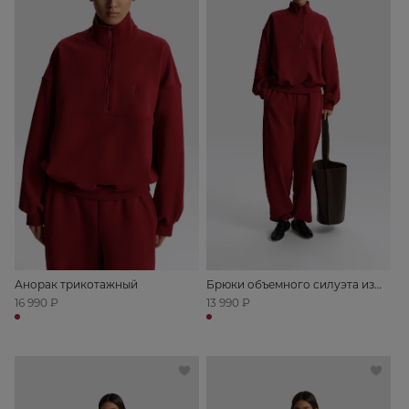
Анорак трикотажный
Брюки объемного силуэта из
футера
16 990 ₽
13 990 ₽