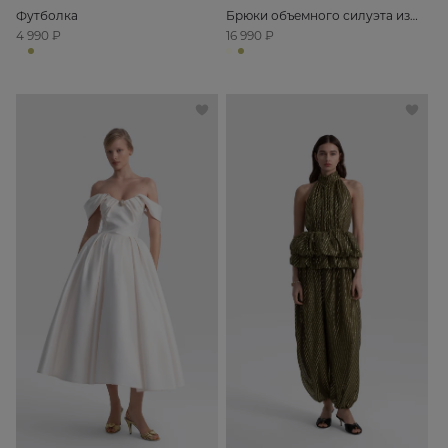
Футболка
Брюки объемного силуэта из
хлопка
4 990 ₽
16 990 ₽