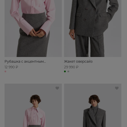
Рубашка с акцентным
Жакет оверсайз
воротником
12 990 ₽
29 990 ₽