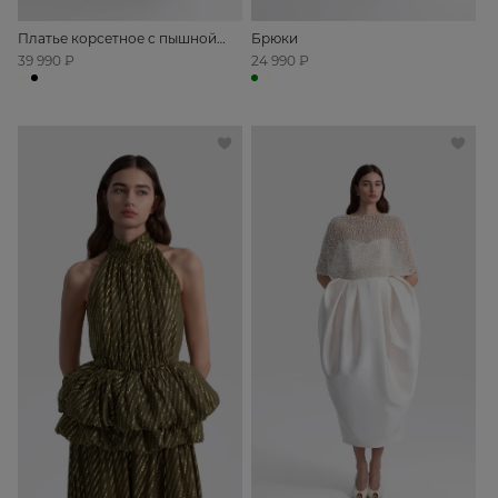
Платье корсетное с пышной
Брюки
юбкой
39 990 ₽
24 990 ₽