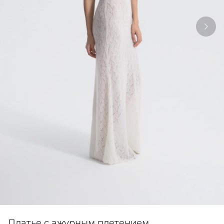
Платье с ажурным плетением