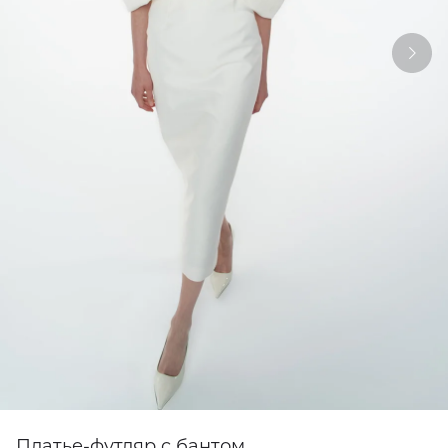
Платье-футляр c бантом