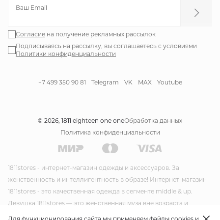
Ваш Email
Согласие
на получение рекламных рассылок
Подписываясь на рассылку, вы соглашаетесь с условиями
Политики конфиденциальности
+7 499 350 90 81
Telegram
VK
MAX
Youtube
© 2026, 1811 eighteen one one
Обработка данных
Политика конфиденциальности
1811stores - интернет-магазин одежды и аксессуаров. За
женственность и интеллигентность в образе! Интернет-магазин
1811stores - это качественная одежда в сегменте middle & up.
Девушка 1811stores — это женственная муза вне возраста и
времени. Красивая и утонченная она несет благородство и стиль
Для функционирования сайта мы применяем файлы cookies и