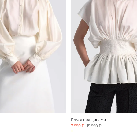
Блуза с защипами
7 990 ₽
15 990 ₽