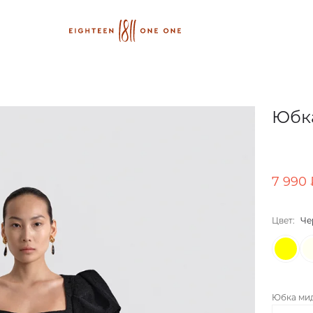
Юбка
7 990 
Цвет:
Че
Юбка мид