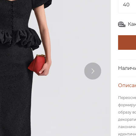
Ка
Наличи
Описа
Переосмы
формируе
образу в
декорати
лаконичн
идентичн