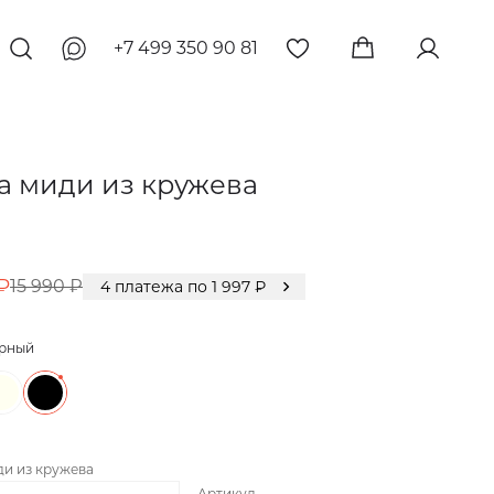
+7 499 350 90 81
 миди из кружева
₽
15 990 ₽
4
платежа по
1 997
₽
рный
и из кружева
Артикул