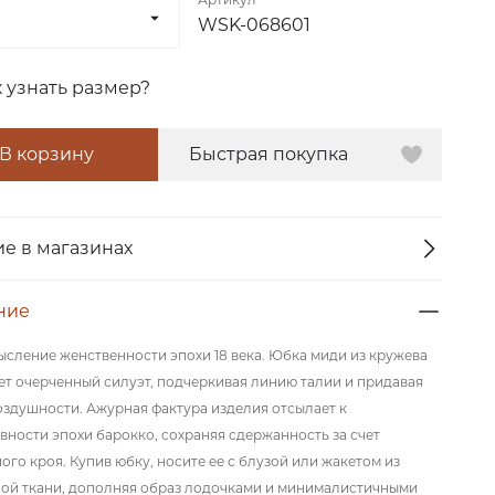
WSK-068601
к узнать размер?
В корзину
Быстрая покупка
е в магазинах
ние
сление женственности эпохи 18 века. Юбка миди из кружева
т очерченный силуэт, подчеркивая линию талии и придавая
оздушности. Ажурная фактура изделия отсылает к
вности эпохи барокко, сохраняя сдержанность за счет
ого кроя. Купив юбку, носите ее с блузой или жакетом из
ой ткани, дополняя образ лодочками и минималистичными