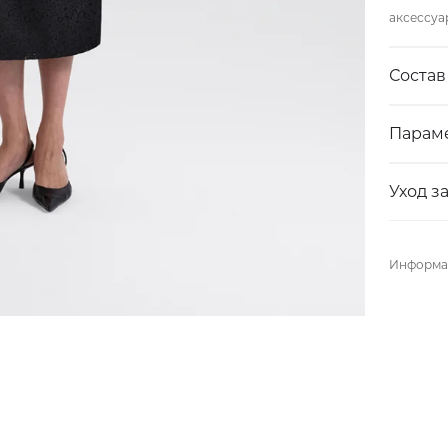
аксессуа
Состав
Парам
Уход з
Информац