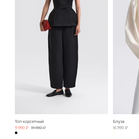
Топ корсетный
Блуза
9 990 ₽
19 990 ₽
16 990 ₽