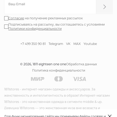
Ваш Email
Согласие
на получение рекламных рассылок
Подписываясь на рассылку, вы соглашаетесь с условиями
Политики конфиденциальности
+7 499 350 90 81
Telegram
VK
MAX
Youtube
© 2026, 1811 eighteen one one
Обработка данных
Политика конфиденциальности
1811stores - интернет-магазин одежды и аксессуаров. За
женственность и интеллигентность в образе! Интернет-магазин
1811stores - это качественная одежда в сегменте middle & up.
Девушка 1811stores — это женственная муза вне возраста и
времени. Красивая и утонченная она несет благородство и стиль
Для функционирования сайта мы применяем файлы cookies и