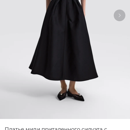
Платье миди приталенного силуэта с