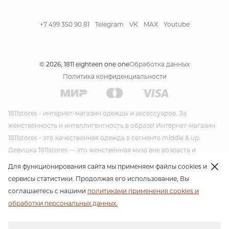
+7 499 350 90 81
Telegram
VK
MAX
Youtube
© 2026, 1811 eighteen one one
Обработка данных
Политика конфиденциальности
1811stores - интернет-магазин одежды и аксессуаров. За
женственность и интеллигентность в образе! Интернет-магазин
1811stores - это качественная одежда в сегменте middle & up.
Девушка 1811stores — это женственная муза вне возраста и
времени. Красивая и утонченная она несет благородство и стиль
Для функционирования сайта мы применяем файлы cookies и
в своем образе. Модная одежда и модные аксессуары от
сервисы статистики. Продолжая его использование, Вы
интернет-магазина 1811stores несут благородство и стиль в своем
соглашаетесь с нашими
политиками применения cookies и
образе. Своим стилем 1811stores пропагандирует женственность
обработки персональных данных.
во всех ее проявлениях. Для своих новых линий бренд планирует
продолжать работать со стилем современной классики,