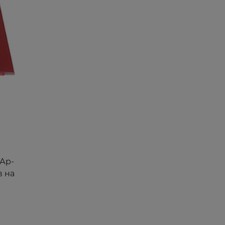
 Ар-
в на