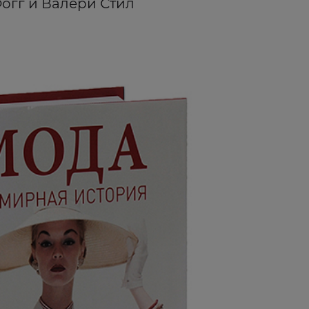
огг и Валери Стил