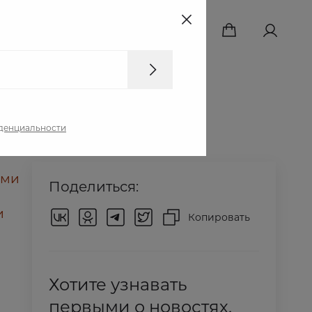
+7 499 350 90 81
денциальности
ами
Поделиться:
и
Копировать
Хотите узнавать
первыми о новостях,