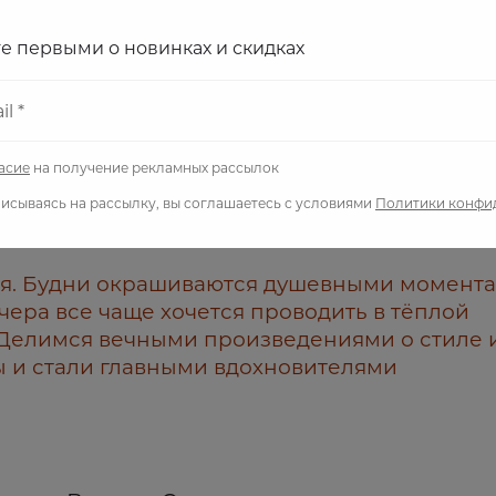
те первыми о новинках
и скидках
l *
асие
на получение рекламных рассылок
охновляют
исываясь на рассылку, вы соглашаетесь с условиями
Политики конфи
тся. Будни окрашиваются душевными момент
ечера все чаще хочется проводить в тёплой
Делимся вечными произведениями о стиле 
ы и стали главными вдохновителями