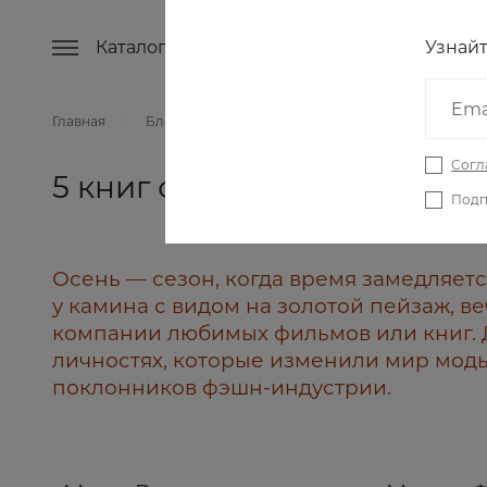
Каталог
Lookbook
Магазины
Узнай
Emai
Главная
Блог
Согл
5 книг о моде, которые вд
Подп
Осень — сезон, когда время замедляе
у камина с видом на золотой пейзаж, в
компании любимых фильмов или книг. 
личностях, которые изменили мир мод
поклонников фэшн-индустрии.