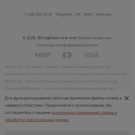
+7 499 350 90 81
Telegram
VK
MAX
Youtube
© 2026, 1811 eighteen one one
Обработка данных
Политика конфиденциальности
1811stores - интернет-магазин одежды и аксессуаров. За
женственность и интеллигентность в образе! Интернет-магазин
1811stores - это качественная одежда в сегменте middle & up.
Девушка 1811stores — это женственная муза вне возраста и
времени. Красивая и утонченная она несет благородство и стиль
Для функционирования сайта мы применяем файлы cookies и
в своем образе. Модная одежда и модные аксессуары от
сервисы статистики. Продолжая его использование, Вы
интернет-магазина 1811stores несут благородство и стиль в своем
соглашаетесь с нашими
политиками применения cookies и
образе. Своим стилем 1811stores пропагандирует женственность
обработки персональных данных.
во всех ее проявлениях. Для своих новых линий бренд
планирует продолжать работать со стилем современной