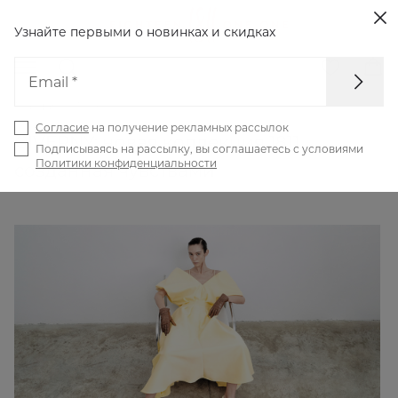
Узнайте первыми о новинках
и скидках
Email *
Главная
Блог
Согласие
на получение рекламных рассылок
GIVERNY: новая коллекция 1811,
Подписываясь на рассылку, вы соглашаетесь с условиями
Политики конфиденциальности
созданная чувствами