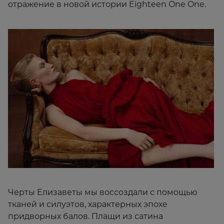
отражение в новой истории Eighteen One One.
Черты Елизаветы мы воссоздали с помощью
тканей и силуэтов, характерных эпохе
придворных балов. Плащи из сатина