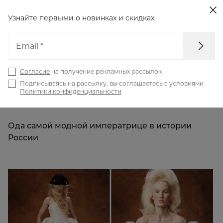
Узнайте первыми о новинках
и скидках
Email *
Главная
Блог
Согласие
на получение рекламных рассылок
Лизетт
Подписываясь на рассылку, вы соглашаетесь с условиями
Политики конфиденциальности
Ода самой модной императрице в истории
России