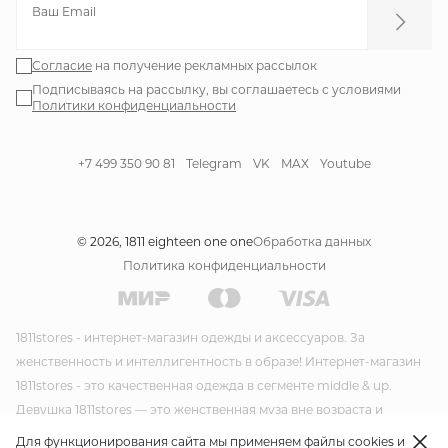
Ваш Email
Согласие
на получение рекламных рассылок
Подписываясь на рассылку, вы соглашаетесь с условиями
Политики конфиденциальности
+7 499 350 90 81
Telegram
VK
MAX
Youtube
© 2026, 1811 eighteen one one
Обработка данных
Политика конфиденциальности
1811stores - интернет-магазин одежды и аксессуаров. За
женственность и интеллигентность в образе! Интернет-магазин
1811stores - это качественная одежда в сегменте middle & up.
Девушка 1811stores — это женственная муза вне возраста и
времени. Красивая и утонченная она несет благородство и стиль
Для функционирования сайта мы применяем файлы cookies и