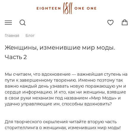
Узнайте первыми о новинках
и скидках
Главная
Блог
Женщины, изменившие мир моды.
Email *
Часть 2
Согласие
на получение рекламных рассылок
Подписываясь на рассылку, вы соглашаетесь с условиями
Мы считаем, что вдохновение — важнейшая ступень
Политики конфиденциальности
на пути к завершенному творению. Именно поэтому
так важно каждый день узнавать новую поражающую
ум и сердце информацию. И кто, как ни женщины,
взявшие в свои руки механизм под названием «Мир
Моды» и удачно управляющие им, способны
вдохновить?
Для творческого окрыления читайте вторую часть