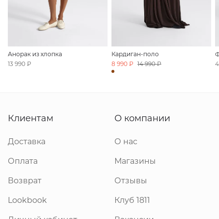
Анорак из хлопка
Кардиган-поло
Ф
13 990 ₽
8 990 ₽
14 990 ₽
4
Клиентам
О компании
Доставка
О нас
Оплата
Магазины
Возврат
Отзывы
Lookbook
Клуб 1811