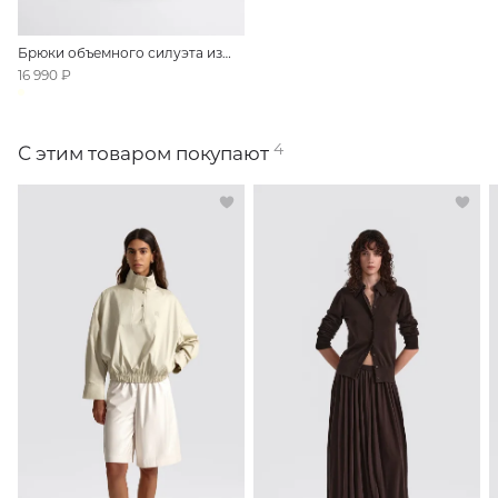
Брюки объемного силуэта из
хлопка
16 990 ₽
4
С этим товаром покупают