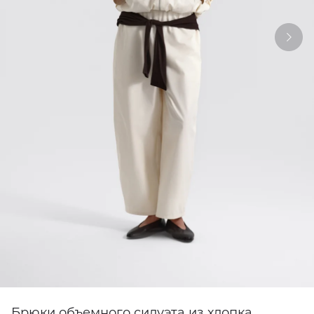
Брюки объемного силуэта из хлопка