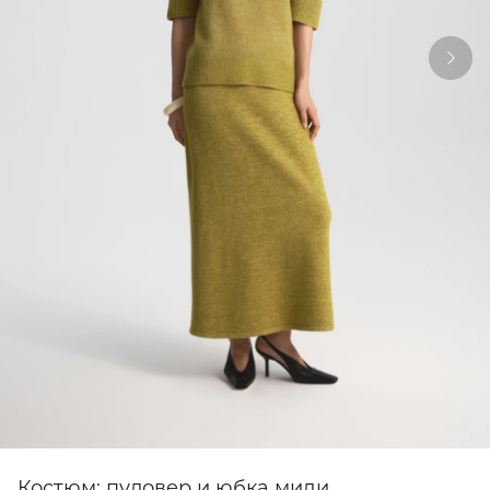
Костюм: пуловер и юбка миди