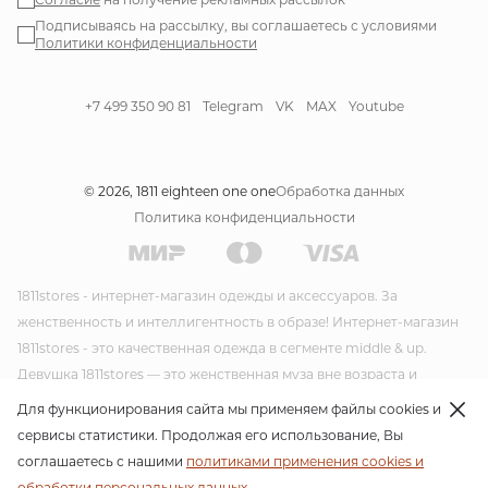
Подписываясь на рассылку, вы соглашаетесь с условиями
Политики конфиденциальности
+7 499 350 90 81
Telegram
VK
MAX
Youtube
© 2026, 1811 eighteen one one
Обработка данных
Политика конфиденциальности
1811stores - интернет-магазин одежды и аксессуаров. За
женственность и интеллигентность в образе! Интернет-магазин
1811stores - это качественная одежда в сегменте middle & up.
Девушка 1811stores — это женственная муза вне возраста и
времени. Красивая и утонченная она несет благородство и стиль
Для функционирования сайта мы применяем файлы cookies и
в своем образе. Модная одежда и модные аксессуары от
сервисы статистики. Продолжая его использование, Вы
интернет-магазина 1811stores несут благородство и стиль в своем
соглашаетесь с нашими
политиками применения cookies и
образе. Своим стилем 1811stores пропагандирует женственность
обработки персональных данных.