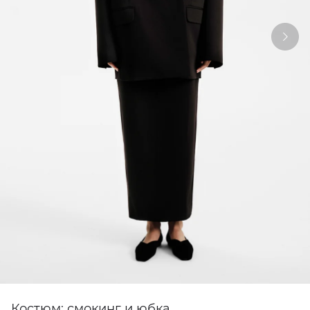
Костюм: смокинг и юбка