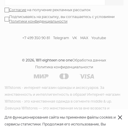
Согласие
на получение рекламных рассылок
Подписываясь на рассылку, вы соглашаетесь с условиями
Политики конфиденциальности
+7 499 350 90 81
Telegram
VK
MAX
Youtube
© 2026, 1811 eighteen one one
Обработка данных
Политика конфиденциальности
1811stores - интернет-магазин одежды и аксессуаров. За
женственность и интеллигентность в образе! Интернет-магазин
1811stores - это качественная одежда в сегменте middle & up.
Девушка 1811stores — это женственная муза вне возраста и
времени. Красивая и утонченная она несет благородство и стиль
Для функционирования сайта мы применяем файлы cookies и
в своем образе. Модная одежда и модные аксессуары от
сервисы статистики. Продолжая его использование, Вы