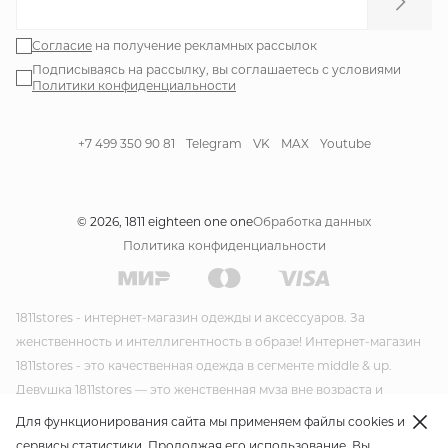
Согласие
на получение рекламных рассылок
Подписываясь на рассылку, вы соглашаетесь с условиями
Политики конфиденциальности
+7 499 350 90 81
Telegram
VK
MAX
Youtube
© 2026, 1811 eighteen one one
Обработка данных
Политика конфиденциальности
1811stores - интернет-магазин одежды и аксессуаров. За
женственность и интеллигентность в образе! Интернет-магазин
1811stores - это качественная одежда в сегменте middle & up.
Девушка 1811stores — это женственная муза вне возраста и
времени. Красивая и утонченная она несет благородство и стиль
Для функционирования сайта мы применяем файлы cookies и
в своем образе. Модная одежда и модные аксессуары от
сервисы статистики. Продолжая его использование, Вы