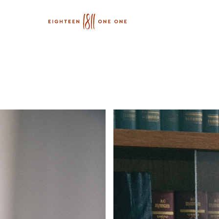
те первыми о новинках
и скидках
l *
асие
на получение рекламных рассылок
исываясь на рассылку, вы соглашаетесь с условиями
Политики конфи