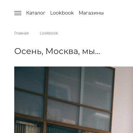
Каталог
Lookbook
Магазины
Узнай
Emai
Главная
Lookbook
Согл
Осень, Москва, мы...
Подп