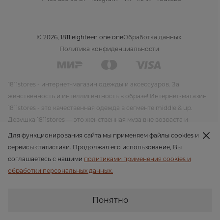
© 2026, 1811 eighteen one one
Обработка данных
Политика конфиденциальности
1811stores - интернет-магазин одежды и аксессуаров. За
женственность и интеллигентность в образе! Интернет-магазин
1811stores - это качественная одежда в сегменте middle & up.
Девушка 1811stores — это женственная муза вне возраста и
времени. Красивая и утонченная она несет благородство и стиль
Для функционирования сайта мы применяем файлы cookies и
в своем образе. Модная одежда и модные аксессуары от
сервисы статистики. Продолжая его использование, Вы
интернет-магазина 1811stores несут благородство и стиль в своем
соглашаетесь с нашими
политиками применения cookies и
образе. Своим стилем 1811stores пропагандирует женственность
обработки персональных данных.
во всех ее проявлениях. Для своих новых линий бренд
планирует продолжать работать со стилем современной
Понятно
классики, создавая новые модели, которые будут по вкусу
многомиллионной российской аудитории.